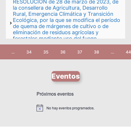
RESOLUCIÓN de 28 de marzo de 2023, de
la consellera de Agricultura, Desarrollo
Rural, Emergencia Climática y Transición
Ecológica, por la que se modifica el período
de quema de márgenes de cultivo o de
eliminación de residuos agrícolas y
forestales mediante uso del fuego.
[2023/3426
Conselleria de Agricultura, Desarrollo Rural, Emergencia
…
34
35
36
37
38
…
44
Climática y Transición Ecológica RESOLUCIÓN de 28 de
marzo de 2023, de la consellera de Agricultura, Desarrollo
Rural, Emergencia Climática y Transición Ecológica, por la
que se modifica el período de quema de márgenes de
Eventos
cultivo o de eliminación de residuos agrícolas y forestales
…
Leer más
Próximos eventos
No hay eventos programados.
A
v
i
s
o