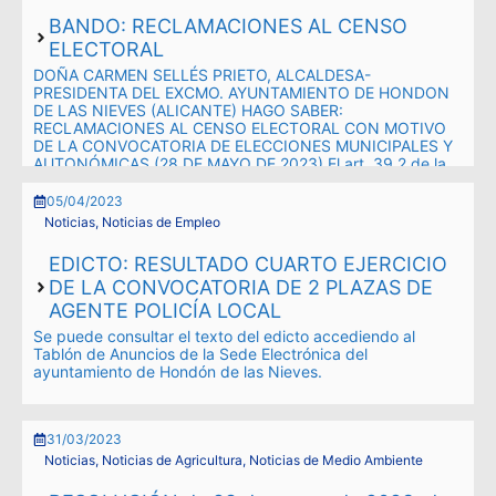
BANDO: RECLAMACIONES AL CENSO
ELECTORAL
DOÑA CARMEN SELLÉS PRIETO, ALCALDESA-
PRESIDENTA DEL EXCMO. AYUNTAMIENTO DE HONDON
DE LAS NIEVES (ALICANTE) HAGO SABER:
RECLAMACIONES AL CENSO ELECTORAL CON MOTIVO
DE LA CONVOCATORIA DE ELECCIONES MUNICIPALES Y
AUTONÓMICAS (28 DE MAYO DE 2023) El art. 39.2 de la
Ley Orgánica 5/1985, del 19 de junio, Régimen Electoral
General …
05/04/2023
Noticias
,
Noticias de Empleo
Leer más
EDICTO: RESULTADO CUARTO EJERCICIO
DE LA CONVOCATORIA DE 2 PLAZAS DE
AGENTE POLICÍA LOCAL
Se puede consultar el texto del edicto accediendo al
Tablón de Anuncios de la Sede Electrónica del
ayuntamiento de Hondón de las Nieves.
31/03/2023
Noticias
,
Noticias de Agricultura
,
Noticias de Medio Ambiente