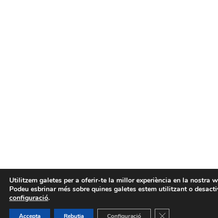
Utilitzem galetes per a oferir-te la millor experiència en la nostra w
Podeu esbrinar més sobre quines galetes estem utilitzant o desactiv
configuració
.
Tanca el bàner de
Accepta
Rebutja
Configuració