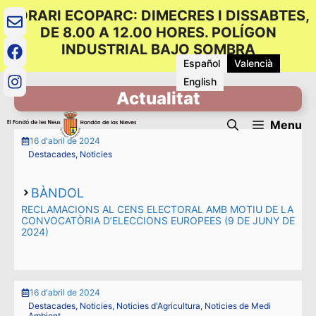
Vés
HORARI ECOPARC: DIMECRES I DISSABTES,
al
DE 8.00 A 12.00 HORES. POLÍGON
contingut
INDUSTRIAL BAJO SOMBRA
Español
Valencià
English
Actualitat
Menu
16 d'abril de 2024
Destacades
,
Noticies
BÀNDOL
RECLAMACIONS AL CENS ELECTORAL AMB MOTIU DE LA
CONVOCATÒRIA D’ELECCIONS EUROPEES (9 DE JUNY DE
2024)
16 d'abril de 2024
Destacades
,
Noticies
,
Noticies d'Agricultura
,
Noticies de Medi
Ambient