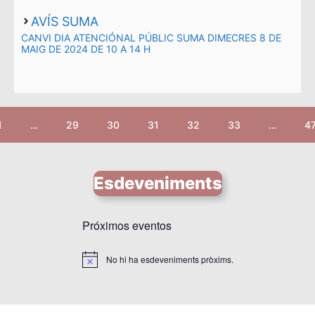
AVÍS SUMA
CANVI DIA ATENCIÓNAL PÚBLIC SUMA DIMECRES 8 DE
MAIG DE 2024 DE 10 A 14 H
1
…
29
30
31
32
33
…
4
Esdeveniments
Próximos eventos
No hi ha esdeveniments pròxims.
A
v
í
s