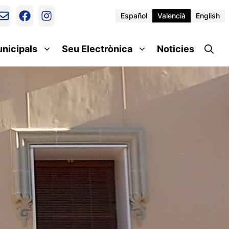
Español
Valencià
English
unicipals
Seu Electrònica
Noticies