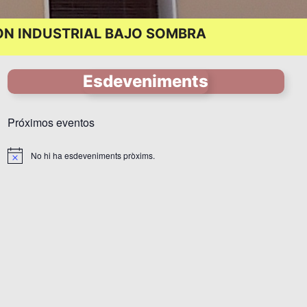
ÍGON INDUSTRIAL BAJO SOMBRA
Esdeveniments
Próximos eventos
No hi ha esdeveniments pròxims.
A
v
í
s