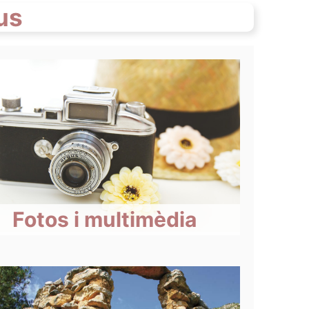
us
Fotos i multimèdia