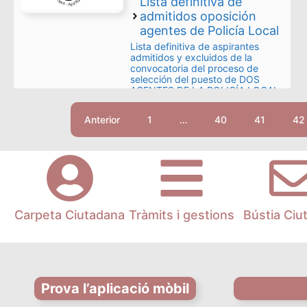
Lista definitiva de
admitidos oposición
agentes de Policía Local
Lista definitiva de aspirantes
admitidos y excluidos de la
convocatoria del proceso de
selección del puesto de DOS
AGENTES DE LA POLICÍA LOCAL,
uno por turno libre y otro por
turno de movilidad, mediante
Anterior
1
…
40
41
42
sistema de oposición libre. Puede
acceder al documento en el
Tablón de Anuncios de la Sede …
Read more
Carpeta Ciutadana
Tràmits i gestions
Bústia Ciu
Prova l’aplicació mòbil