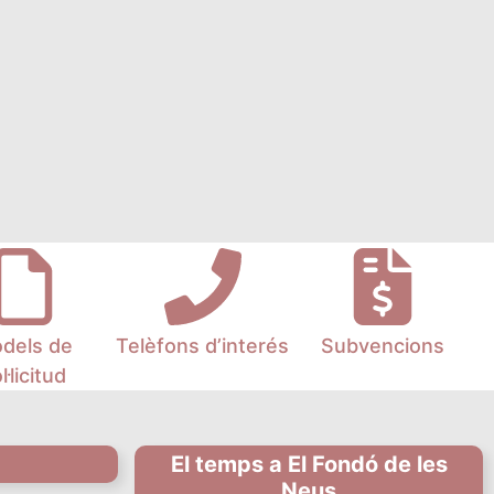
dels de
Telèfons d’interés
Subvencions
l·licitud
El temps a El Fondó de les
Neus