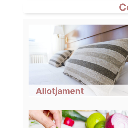
C
Allotjament