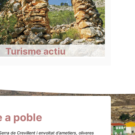
Turisme actiu
e a poble
rra de Crevillent i envoltat d’ametlers, oliveres