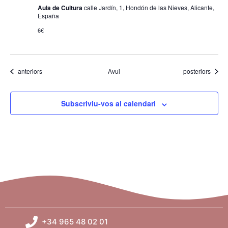
Aula de Cultura
calle Jardín, 1, Hondón de las Nieves, Alicante,
España
6€
Esdeveniments
Esdeveniments
anteriors
Avui
posteriors
Subscriviu-vos al calendari
+34 965 48 02 01