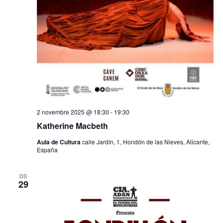
d
e
v
e
n
i
2 novembre 2025 @ 18:30
-
19:30
m
Katherine Macbeth
e
Aula de Cultura
calle Jardín, 1, Hondón de las Nieves, Alicante,
España
n
DS
t
29
s