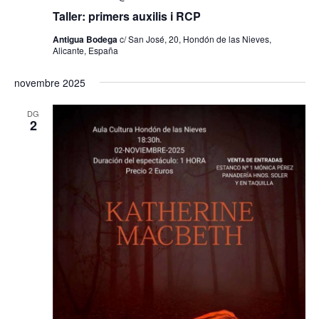
E
i
Taller: primers auxilis i RCP
s
Antigua Bodega
c/ San José, 20, Hondón de las Nieves,
c
d
Alicante, España
e
e
v
novembre 2025
e
r
n
DG
2
i
c
m
a
e
n
d
t
'
E
s