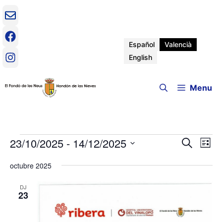
Vés
al
contingut
Español
Valencià
English
Menu
Esdeveniments
23/10/2025
 - 
14/12/2025
N
N
C
L
e
a
S
l
a
r
v
octubre 2025
e
i
c
e
s
l
v
a
t
e
DJ
g
23
a
c
a
e
c
c
i