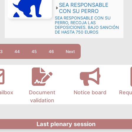
COMUNICAR PRIMERO. Quedan
SEA RESPONSABLE
suspendidos los actos de
CON SU PERRO
elección de fondonera mayor y
fondoneras de honor para los
SEA RESPONSABLE CON SU
años 2021-2022. SEGUNDO. Se …
PERRO, RECOJA LAS
DEPOSICIONES. BAJO SANCIÓN
Read more
DE HASTA 750 EUROS
3
44
45
46
Next
ailbox
Document
Notice board
Requ
validation
Last plenary session