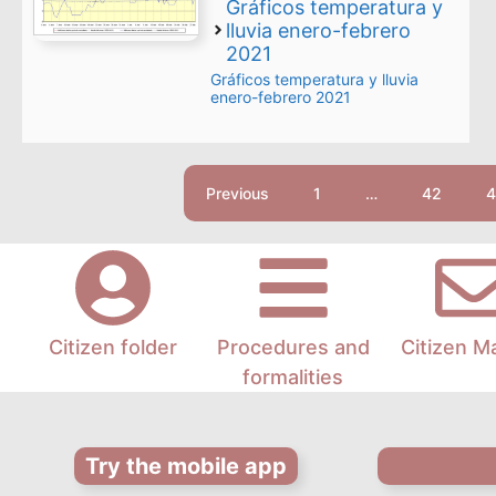
Gráficos temperatura y
Read more
lluvia enero-febrero
2021
Gráficos temperatura y lluvia
enero-febrero 2021
Previous
1
…
42
4
Citizen folder
Procedures and
Citizen M
formalities
Try the mobile app