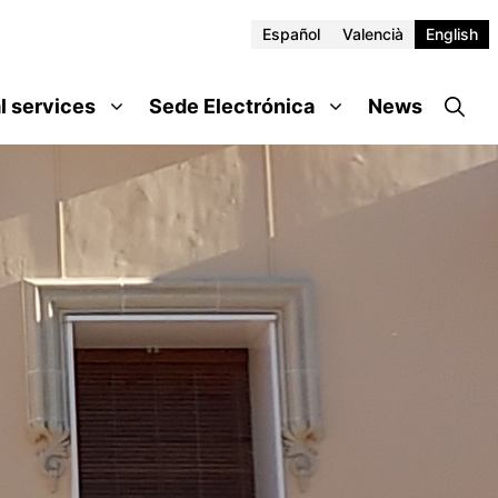
Español
Valencià
English
l services
Sede Electrónica
News