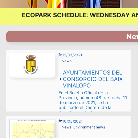
ECOPARK SCHEDULE: WEDNESDAY AND
Ne
12/03/2021
News
AYUNTAMIENTOS DEL
CONSORCIO DEL BAIX
VINALOPÓ
En el Boletín Oficial de la
Provincia, número 48, de fecha 11
de marzo de 2021, se ha
publicado el Decreto de la
Presidencia del Consorcio para la
Ejecución de las Previsiones de
10/03/2021
Plan Zonal de Residuos 10 Área
de Gestión A5, núm 2021-0013,
News
,
Environment news
de fecha 9 de febrero de …