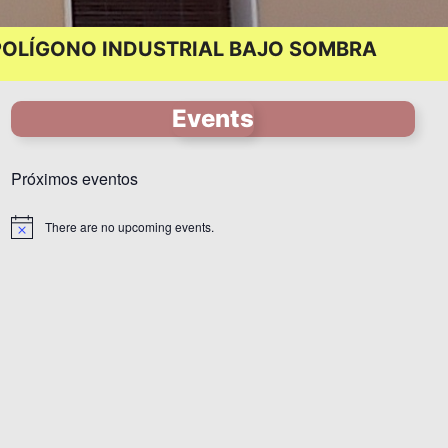
 POLÍGONO INDUSTRIAL BAJO SOMBRA
Events
Próximos eventos
There are no upcoming events.
N
o
t
i
c
e