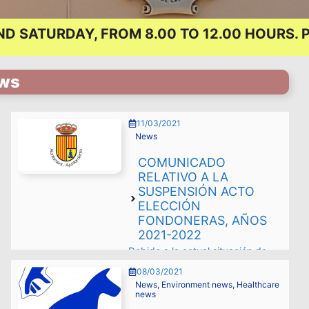
 SATURDAY, FROM 8.00 TO 12.00 HOURS.
ws
11/03/2021
News
COMUNICADO
RELATIVO A LA
SUSPENSIÓN ACTO
ELECCIÓN
FONDONERAS, AÑOS
2021-2022
Debido a la actual situación de
crisis sanitaria, el equipo de
08/03/2021
gobierno, como responsable de la
organización y desarrollo de las
News
,
Environment news
,
Healthcare
festividades que tienen lugar en
news
el municipio, lamenta