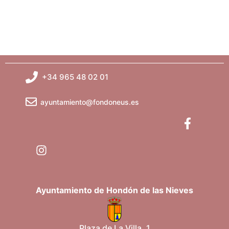
s
+34 965 48 02 01
ayuntamiento@fondoneus.es
Ayuntamiento de Hondón de las Nieves
Plaza de La Villa, 1