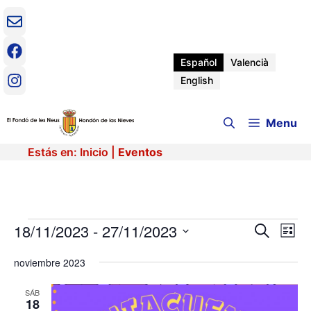
Saltar
al
contenido
Español
Valencià
English
Menu
Estás en:
Inicio
|
Eventos
Eventos
18/11/2023
 - 
27/11/2023
N
N
B
L
u
a
S
i
a
s
v
noviembre 2023
e
s
c
e
t
l
v
a
a
e
SÁB
g
r
18
c