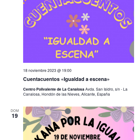
a
e
c
c
i
g
i
o
ó
n
a
n
a
d
l
c
a
e
f
v
i
e
i
c
ó
s
18 noviembre 2023 @ 19:00
h
t
a
Cuentacuentos «Igualdad a escena»
n
a
.
Centro Polivalente de La Canalosa
Avda. San Isidro, s/n - La
s
d
Canalosa, Hondón de las Nieves, Alicante, España
d
e
e
DOM
E
19
b
v
e
ú
n