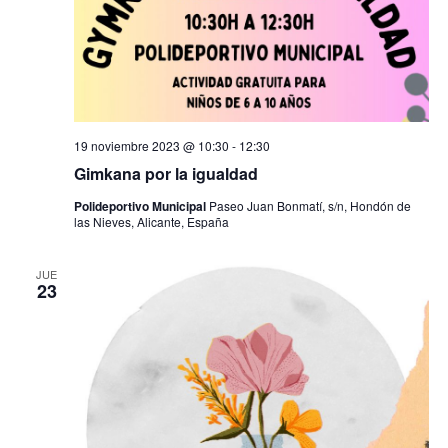
t
s
o
q
u
e
19 noviembre 2023 @ 10:30
-
12:30
Gimkana por la igualdad
d
Polideportivo Municipal
Paseo Juan Bonmatí, s/n, Hondón de
las Nieves, Alicante, España
a
y
JUE
23
v
i
s