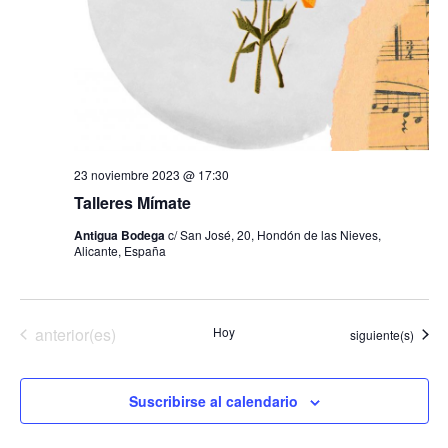
t
a
s
d
e
23 noviembre 2023 @ 17:30
Talleres Mímate
E
Antigua Bodega
c/ San José, 20, Hondón de las Nieves,
v
Alicante, España
e
n
Eventos
anterior(es)
Hoy
Eventos
siguiente(s)
t
Suscribirse al calendario
o