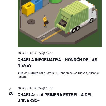
t
s
o
q
u
e
d
18 diciembre 2024 @ 17:00
a
CHARLA INFORMATIVA – HONDÓN DE LAS
y
NIEVES
Aula de Cultura
calle Jardín, 1, Hondón de las Nieves, Alicante,
v
España
i
20 diciembre 2024 @ 19:30
VIE
20
s
CHARLA: «LA PRIMERA ESTRELLA DEL
UNIVERSO»