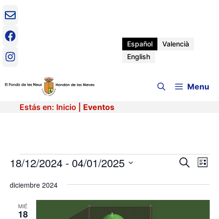
Saltar
al
contenido
Español
Valencià
English
Menu
Estás en:
Inicio
|
Eventos
Eventos
18/12/2024
 - 
04/01/2025
N
N
B
L
u
a
S
i
a
s
v
diciembre 2024
e
s
c
e
t
l
v
a
a
e
MIÉ
g
r
18
c