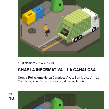
a
e
c
c
i
g
i
o
ó
n
a
n
a
d
l
c
a
e
f
v
i
e
i
c
ó
s
h
t
a
n
18 diciembre 2024 @ 17:00
a
.
CHARLA INFORMATIVA – LA CANALOSA
s
d
d
Centro Polivalente de La Canalosa
Avda. San Isidro, s/n - La
e
Canalosa, Hondón de las Nieves, Alicante, España
e
E
b
v
MIÉ
18
e
ú
n