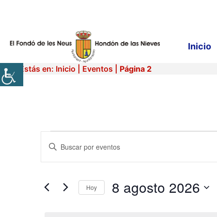
Saltar
al
contenido
Inicio
Estás en:
Inicio
|
Eventos
|
Página 2
Eventos
N
I
n
a
en
t
r
v
8 agosto 2026
8
o
Hoy
d
e
S
u
agosto
e
c