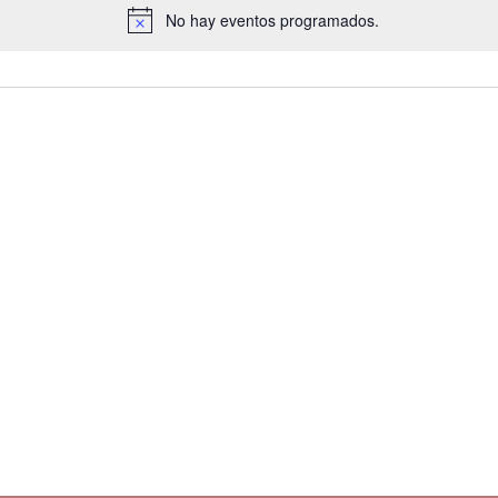
No hay eventos programados.
A
v
i
s
o