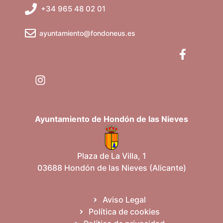
b
v
+34 965 48 02 01
e
ú
n
ayuntamiento@fondoneus.es
t
s
o
q
u
e
Ayuntamiento de Hondón de las Nieves
d
a
Plaza de La Villa, 1
03688 Hondón de las Nieves (Alicante)
y
v
Aviso Legal
Política de cookies
i