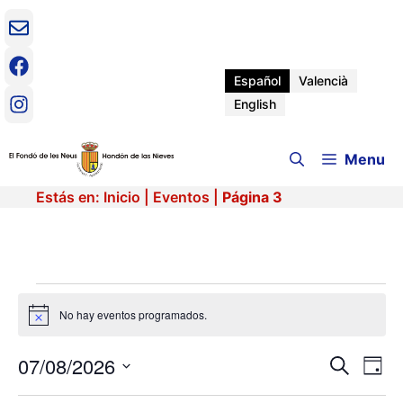
Saltar
al
contenido
Español
Valencià
English
Menu
Estás en:
Inicio
|
Eventos
|
Página 3
Eventos
No hay eventos programados.
A
v
en
i
07/08/2026
N
N
B
s
D
o
7
u
a
S
í
s