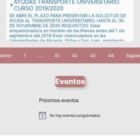
AYUDAS TRANSPORTE UNIVERSITARIO
CURSO 2019/2020
SE ABRE EL PLAZO PARA PRESENTAR LA SOLICITUD DE
AYUDA AL TRANSPORTE UNIVERSITARIO, HASTA EL 30
DE NOVIEMBRE DE 2020 REQUISITOS: Estar
empadronado/a en Hondón de las Nieves antes del 1 de
septiembre del 2019 Estar matriculado/a en las
Universidades de Alicante, Elche o San Juan, aportando
pago matrícula Aportar …
Leer más
terior
1
…
41
42
43
44
Siguie
Eventos
Próximos eventos
No hay eventos programados.
A
v
i
s
o