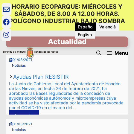
Saltar
HORARIO ECOPARQUE: MIÉRCOLES Y
al
SÁBADOS, DE 8.00 A 12.00 HORAS.
contenido
POLÍGONO INDUSTRIAL BAJO SOMBRA
Español
Valencià
English
Actualidad
Menu
01/03/2021
Noticias
Ayudas Plan RESISTIR
La Junta de Gobierno Local del Ayuntamiento de Hondón
de las Nieves, en fecha 26 de febrero de 2021, ha
aprobado las Bases reguladoras de la concesión de
ayudas económicas autónomos y microempresas cuya
actividad se ha visto afectada por la pandemia provocada
por el COVID-19 en el marco del …
Leer más
01/03/2021
Noticias