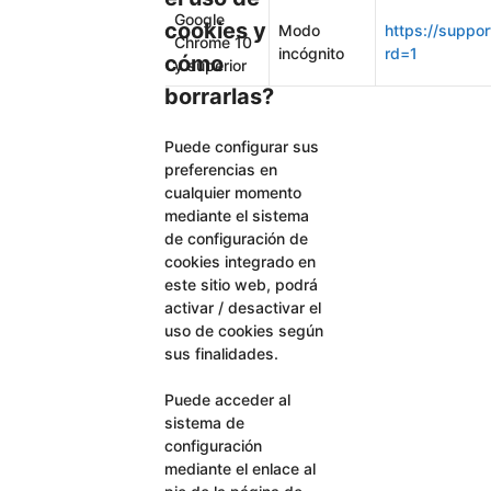
Google
cookies y
Modo
https://suppo
Chrome 10
incógnito
rd=1
cómo
y superior
borrarlas?
Puede configurar sus
preferencias en
cualquier momento
mediante el sistema
de configuración de
cookies integrado en
este sitio web, podrá
activar / desactivar el
uso de cookies según
sus finalidades.
Puede acceder al
sistema de
configuración
mediante el enlace al