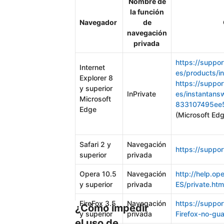
Nombre de
la función
Navegador
de
navegación
privada
https://suppor
Internet
es/products/in
Explorer 8
https://suppor
y superior
InPrivate
es/instantan
Microsoft
833107495ee5/
Edge
(Microsoft Ed
Safari 2 y
Navegación
https://suppo
superior
privada
Opera 10.5
Navegación
http://help.o
y superior
privada
ES/private.htm
FireFox 3.5
Navegación
https://suppor
¿Cómo impedir
y superior
privada
Firefox-no-gua
el uso de