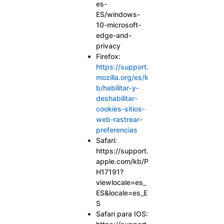
es-
ES/windows-
10-microsoft-
edge-and-
privacy
Firefox:
https://support.
mozilla.org/es/k
b/habilitar-y-
deshabilitar-
cookies-sitios-
web-rastrear-
preferencias
Safari:
https://support.
apple.com/kb/P
H17191?
viewlocale=es_
ES&locale=es_E
S
Safari para IOS: