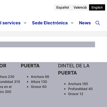
Español
Valencià
English
l services
Sede Electrónica
News
IOR
PUERTA
DINTEL DE LA
PUERTA
hura 230
Anchura 66
fundidad 310
Altura 130
Anchura 165
ra en el
Grosor 60
Profundidad 40
tro 300
Grosor 12