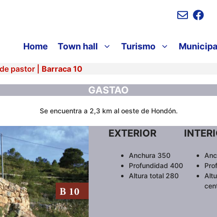
Home
Town hall
Turismo
Municipa
de pastor
|
Barraca 10
GASTAO
Se encuentra a 2,3 km al oeste de Hondón.
EXTERIOR
INTER
Anchura 350
Anc
Profundidad 400
Pro
Altura total 280
Altu
cen