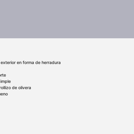
 exterior en forma de herradura
orte
simple
ollizo de olivera
ueno