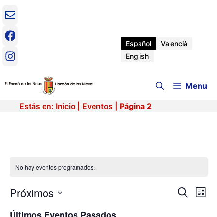
Saltar
al
contenido
Español
Valencià
English
Menu
Estás en:
Inicio
|
Eventos
|
Página 2
No hay eventos programados.
Próximos
N
N
B
L
u
a
S
i
a
s
Últimos Eventos Pasados
v
e
s