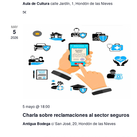
b
v
Aula de Cultura
calle Jardín, 1, Hondón de las Nieves
e
5€
ú
n
t
s
MAY
o
5
2026
q
u
e
d
a
y
5 mayo @ 18:00
Charla sobre reclamaciones al sector seguros
v
Antigua Bodega
c/ San José, 20, Hondón de las Nieves
i