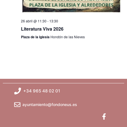
o
s
26 abril @ 11:30
-
13:30
Literatura Viva 2026
Plaza de la Iglesia
Hondón de las Nieves
+34 965 48 02 01
ayuntamiento@fondoneus.es