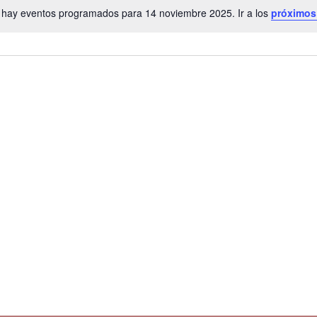
 hay eventos programados para 14 noviembre 2025. Ir a los
próximos
A
v
i
s
o