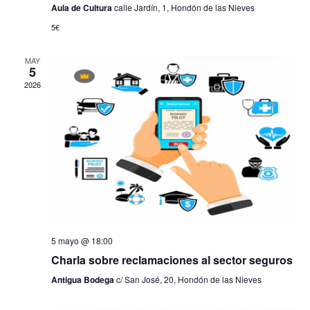
b
v
Aula de Cultura
calle Jardín, 1, Hondón de las Nieves
e
5€
ú
n
t
s
MAY
o
5
2026
q
u
e
d
a
y
5 mayo @ 18:00
Charla sobre reclamaciones al sector seguros
v
Antigua Bodega
c/ San José, 20, Hondón de las Nieves
i