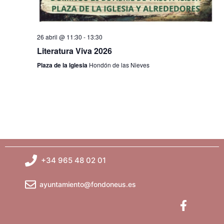
o
s
26 abril @ 11:30
-
13:30
Literatura Viva 2026
Plaza de la Iglesia
Hondón de las Nieves
+34 965 48 02 01
ayuntamiento@fondoneus.es