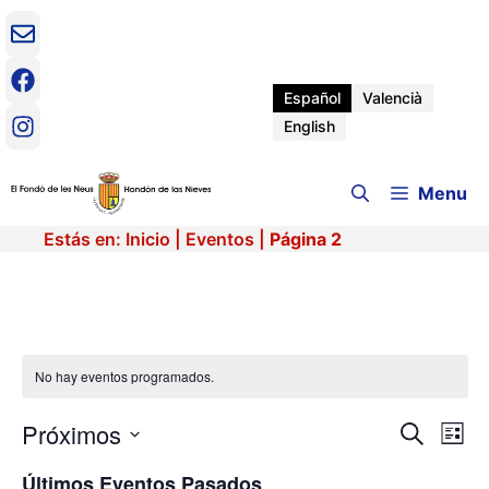
Saltar
al
contenido
Español
Valencià
English
Menu
Estás en:
Inicio
|
Eventos
|
Página 2
No hay eventos programados.
Próximos
N
N
B
L
u
a
S
i
a
s
Últimos Eventos Pasados
v
e
s