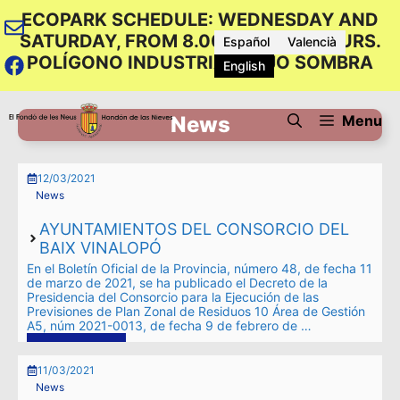
Skip
ECOPARK SCHEDULE: WEDNESDAY AND
to
SATURDAY, FROM 8.00 TO 12.00 HOURS.
Español
Valencià
content
POLÍGONO INDUSTRIAL BAJO SOMBRA
English
Menu
News
12/03/2021
News
AYUNTAMIENTOS DEL CONSORCIO DEL
BAIX VINALOPÓ
En el Boletín Oficial de la Provincia, número 48, de fecha 11
de marzo de 2021, se ha publicado el Decreto de la
Presidencia del Consorcio para la Ejecución de las
Previsiones de Plan Zonal de Residuos 10 Área de Gestión
A5, núm 2021-0013, de fecha 9 de febrero de …
Read more
11/03/2021
News