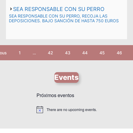
SEA RESPONSABLE CON SU PERRO
SEA RESPONSABLE CON SU PERRO, RECOJA LAS
DEPOSICIONES. BAJO SANCIÓN DE HASTA 750 EUROS
ious
1
…
42
43
44
45
46
Events
Próximos eventos
There are no upcoming events.
N
o
t
i
c