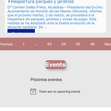
Reapertura parques y jardines
Dª Carmen Sellés Prieto, Alcaldesa – Presidenta del Excmo.
Ayuntamiento de Hondón de las Nieves (Alicante), informa
que el próximo martes, 2 de marzo, se procederá a la
reapertura de parques, jardines y zonas de juego. Esta
medida se ha adoptado ante la buena evolución de la
situación sanitaria. Sin …
Read more
Previous
1
…
43
44
45
46
Nex
Events
Próximos eventos
There are no upcoming events.
N
o
t
i
c