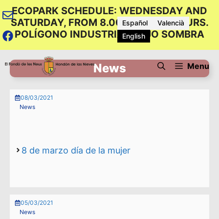
Skip
ECOPARK SCHEDULE: WEDNESDAY AND
to
SATURDAY, FROM 8.00 TO 12.00 HOURS.
Español
Valencià
content
POLÍGONO INDUSTRIAL BAJO SOMBRA
English
Menu
News
08/03/2021
News
8 de marzo día de la mujer
05/03/2021
News