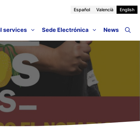
Español
Valencià
English
l services
Sede Electrónica
News