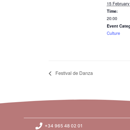
15 February
Time:
20:00
Event Cate
Culture
Festival de Danza
+34 965 48 02 01