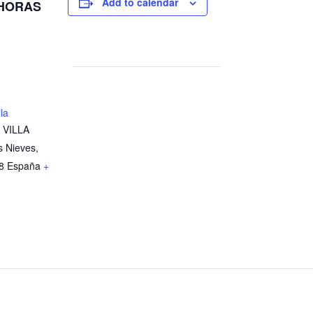
Add to calendar
 HORAS
lla
 VILLA
s Nieves
,
8
España
+