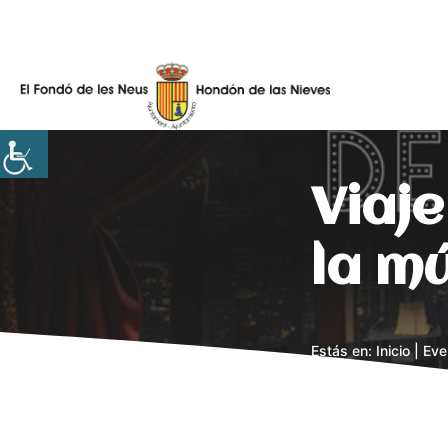
Skip
to
content
Viaje
la m
Estás en:
Inicio
|
Eve