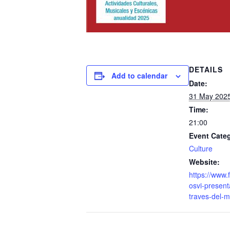
DETAILS
Add to calendar
Date:
31 May 202
Time:
21:00
Event Cate
Culture
Website:
https://www.
osvi-present
traves-del-m