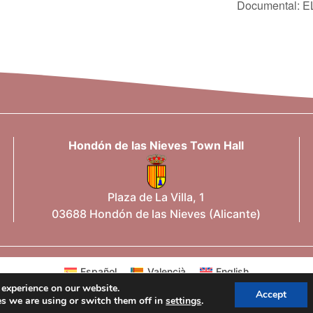
Documental:
Hondón de las Nieves Town Hall
Plaza de La Villa, 1
03688 Hondón de las Nieves (Alicante)
Español
Valencià
English
 experience on our website.
Accept
s we are using or switch them off in
settings
.