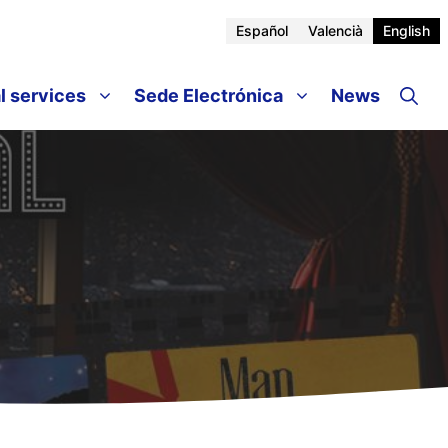
Español
Valencià
English
l services
Sede Electrónica
News