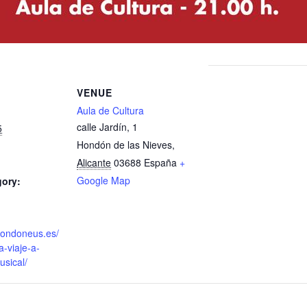
VENUE
Aula de Cultura
calle Jardín, 1
5
Hondón de las Nieves
,
Alicante
03688
España
+
Google Map
gory:
fondoneus.es/
a-viaje-a-
usical/