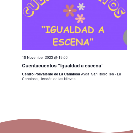
n
d
V
i
e
18 November 2023 @ 19:00
Cuentacuentos “Igualdad a escena”
w
Centro Polivalente de La Canalosa
Avda. San Isidro, s/n - La
s
Canalosa, Hondón de las Nieves
N
a
v
i