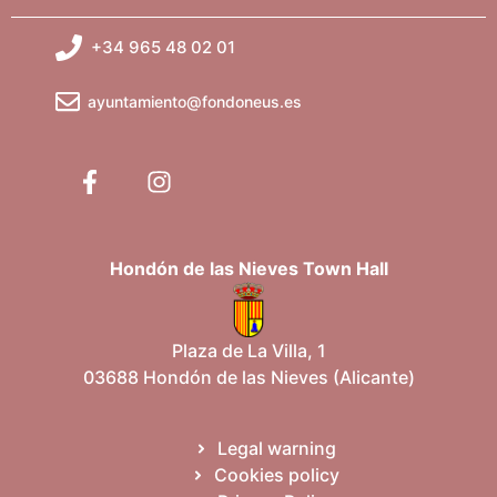
g
+34 965 48 02 01
a
ayuntamiento@fondoneus.es
t
i
o
n
Hondón de las Nieves Town Hall
Plaza de La Villa, 1
03688 Hondón de las Nieves (Alicante)
Legal warning
Cookies policy