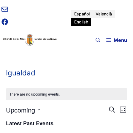
Skip
to
Español
Valencià
content
English
Menu
Igualdad
There are no upcoming events.
Upcoming
E
E
S
L
e
v
S
i
v
a
Latest Past Events
e
e
s
r
n
t
l
c