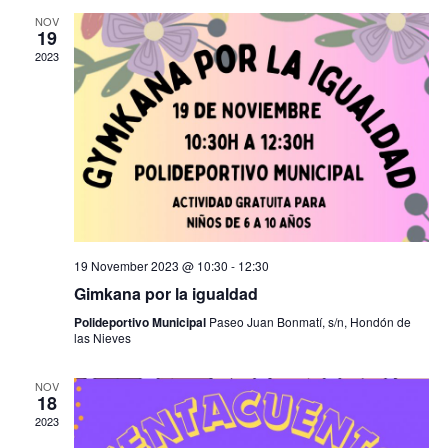
e
e
t
h
NOV
c
19
V
n
t
2023
i
d
t
e
a
w
t
s
s
e
N
.
S
a
v
e
i
a
g
19 November 2023 @ 10:30
-
12:30
a
Gimkana por la igualdad
r
t
Polideportivo Municipal
Paseo Juan Bonmatí, s/n, Hondón de
i
c
las Nieves
o
n
h
NOV
18
a
2023