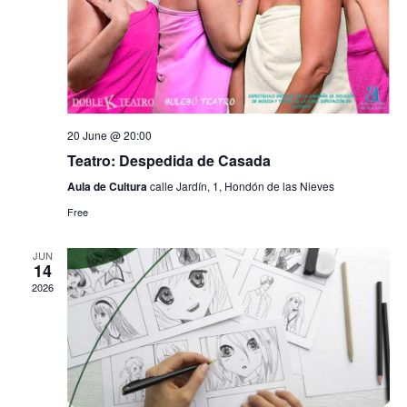
d
V
i
e
20 June @ 20:00
w
Teatro: Despedida de Casada
Aula de Cultura
calle Jardín, 1, Hondón de las Nieves
s
Free
N
JUN
a
14
2026
v
i
g