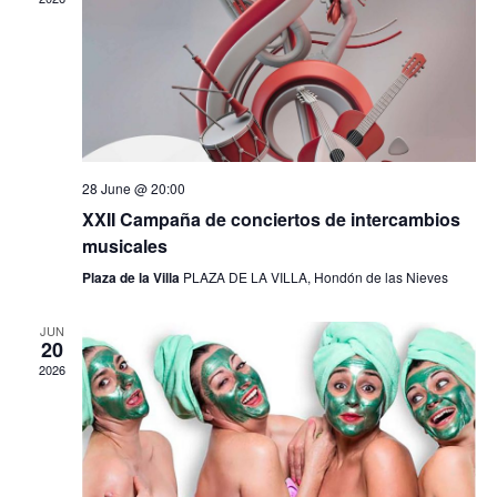
i
d
t
e
a
w
t
s
s
e
N
.
S
a
v
e
i
28 June @ 20:00
a
g
XXII Campaña de conciertos de intercambios
a
musicales
r
t
Plaza de la Villa
PLAZA DE LA VILLA, Hondón de las Nieves
i
c
o
JUN
20
n
h
2026
a
n