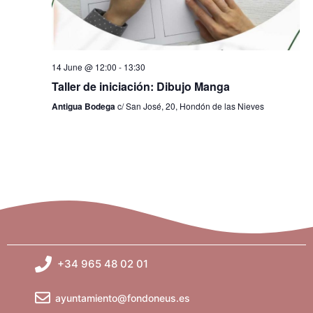
a
t
i
14 June @ 12:00
-
13:30
Taller de iniciación: Dibujo Manga
o
Antigua Bodega
c/ San José, 20, Hondón de las Nieves
n
+34 965 48 02 01
ayuntamiento@fondoneus.es