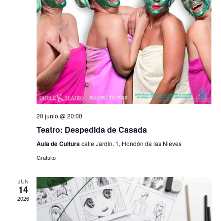
b
v
e
ú
n
t
s
o
q
u
e
20 junio @ 20:00
d
Teatro: Despedida de Casada
Aula de Cultura
calle Jardín, 1, Hondón de las Nieves
a
Gratuito
y
JUN
v
14
2026
i