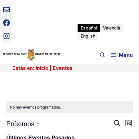
Saltar
al
contenido
Español
Valencià
English
Menu
Estás en:
Inicio
|
Eventos
No hay eventos programados.
Próximos
N
N
B
L
u
a
S
i
a
s
Últimos Eventos Pasados
v
e
s