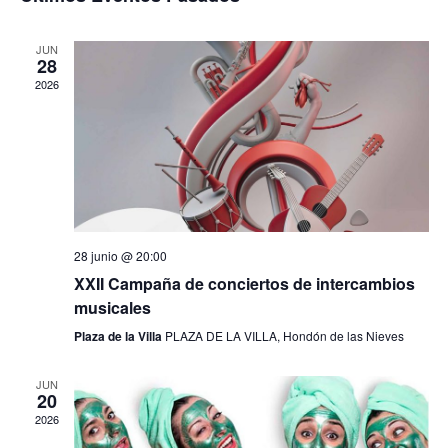
c
e
t
l
v
a
a
e
g
r
JUN
c
28
a
e
c
2026
c
i
g
i
o
ó
n
a
n
a
d
l
c
a
e
f
v
i
e
i
28 junio @ 20:00
c
ó
s
XXII Campaña de conciertos de intercambios
h
t
musicales
a
n
a
.
Plaza de la Villa
PLAZA DE LA VILLA, Hondón de las Nieves
s
d
d
JUN
20
e
e
2026
E