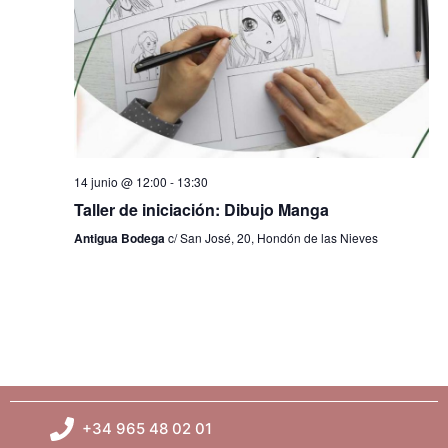
s
t
a
s
d
14 junio @ 12:00
-
13:30
Taller de iniciación: Dibujo Manga
e
Antigua Bodega
c/ San José, 20, Hondón de las Nieves
E
v
e
n
+34 965 48 02 01
t