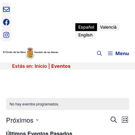
Saltar
al
contenido
Español
Valencià
English
Menu
Estás en:
Inicio
|
Eventos
No hay eventos programados.
Próximos
N
N
B
L
u
a
S
i
a
s
Últimos Eventos Pasados
v
e
s