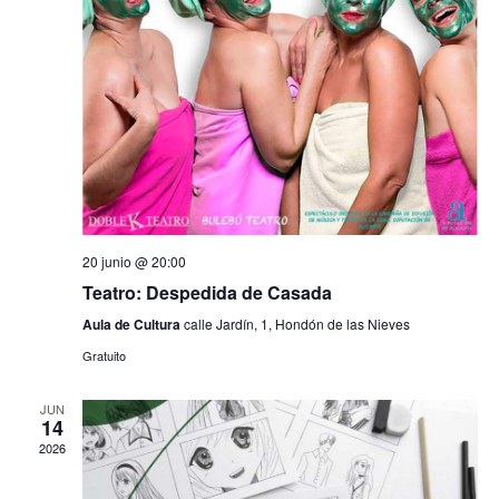
b
v
e
ú
n
t
s
o
q
u
e
20 junio @ 20:00
d
Teatro: Despedida de Casada
Aula de Cultura
calle Jardín, 1, Hondón de las Nieves
a
Gratuito
y
JUN
v
14
2026
i