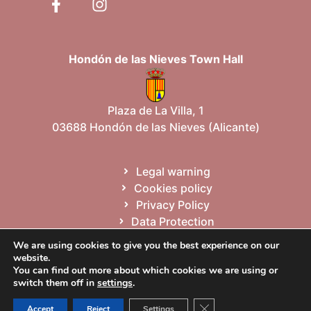
Hondón de las Nieves Town Hall
Plaza de La Villa, 1
03688 Hondón de las Nieves (Alicante)
Legal warning
Cookies policy
Privacy Policy
Data Protection
Site map
We are using cookies to give you the best experience on our
website.
You can find out more about which cookies we are using or
Español
Valencià
English
switch them off in
settings
.
Close GDPR Cookie Ban
Accept
Reject
Settings