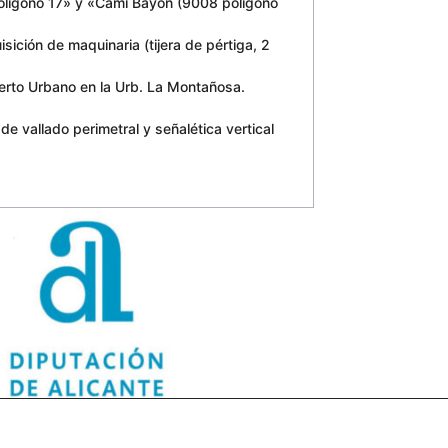
olígono 17» y «Camí Bayón (9008 polígono
ón de maquinaria (tijera de pértiga, 2
rto Urbano en la Urb. La Montañosa.
 vallado perimetral y señalética vertical