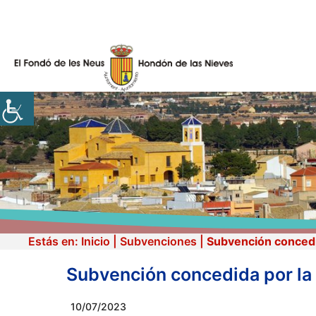
Skip
to
content
Estás en:
Inicio
|
Subvenciones
|
Subvención concedid
Subvención concedida por la 
10/07/2023