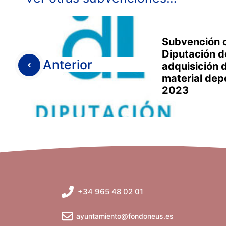
Subvención c
Diputación d
Anterior
adquisición 
material dep
2023
+34 965 48 02 01
ayuntamiento@fondoneus.es