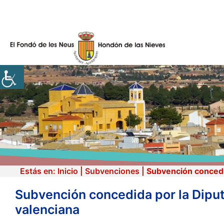
Skip
to
content
Estás en:
Inicio
|
Subvenciones
|
Subvención concedid
Subvención concedida por la Diputa
valenciana