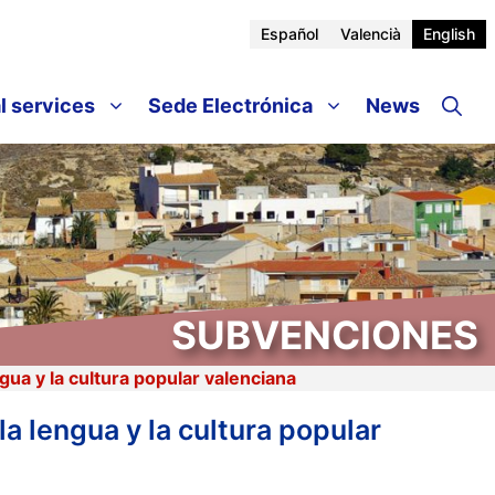
Español
Valencià
English
l services
Sede Electrónica
News
SUBVENCIONES
gua y la cultura popular valenciana
a lengua y la cultura popular