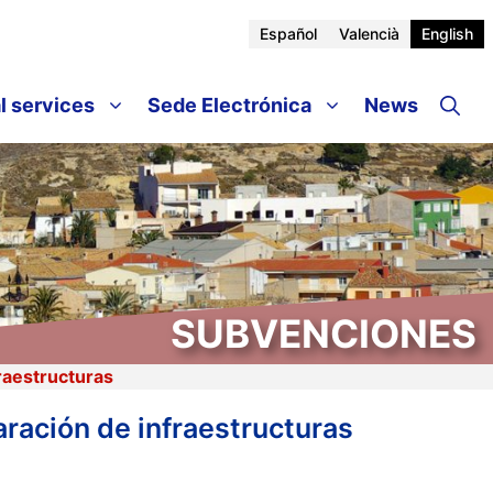
Español
Valencià
English
l services
Sede Electrónica
News
SUBVENCIONES
raestructuras
aración de infraestructuras