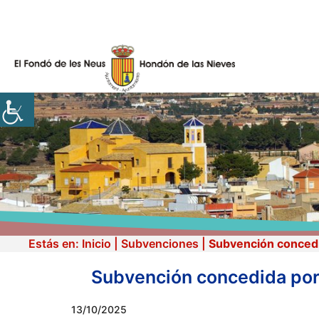
Skip
to
content
Estás en:
Inicio
|
Subvenciones
|
Subvención concedid
Subvención concedida por l
13/10/2025