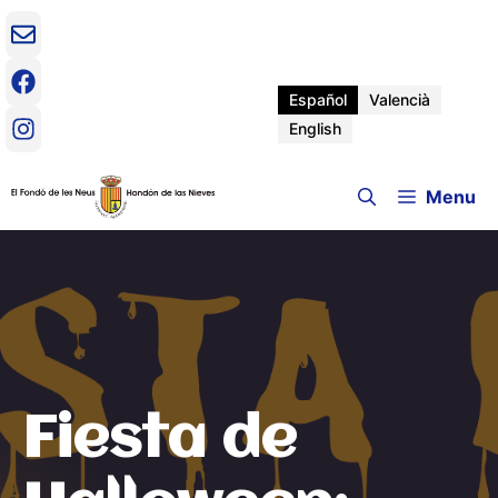
Saltar
al
contenido
Español
Valencià
English
Menu
Fiesta de