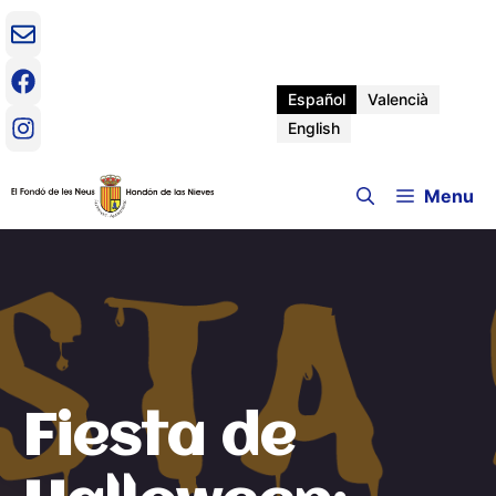
Saltar
al
contenido
Español
Valencià
English
Menu
Fiesta de