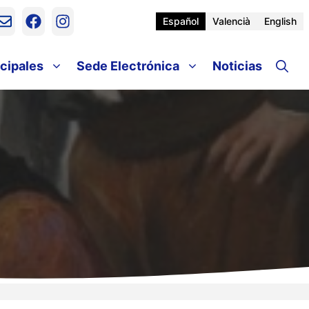
Español
Valencià
English
cipales
Sede Electrónica
Noticias