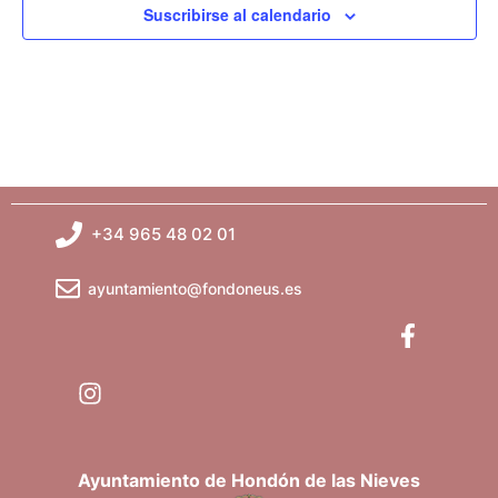
c
Suscribirse al calendario
i
o
n
a
l
a
f
e
c
+34 965 48 02 01
h
a
ayuntamiento@fondoneus.es
.
Ayuntamiento de Hondón de las Nieves