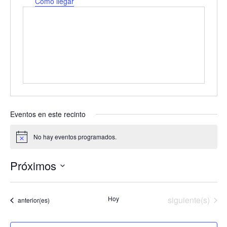
r
Cómo llegar
e
c
c
i
ó
n
Eventos en este recinto
No hay eventos programados.
A
v
i
Próximos
s
o
S
e
Eventos
Hoy
siguiente(s)
Eventos
l
anterior(es)
e
c