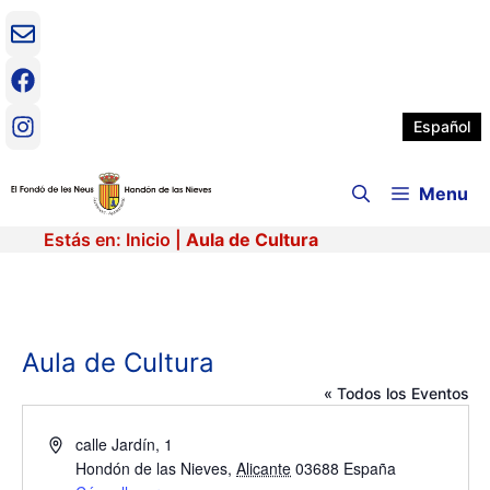
Saltar
al
contenido
Español
Menu
Estás en:
Inicio
|
Aula de Cultura
Aula de Cultura
« Todos los Eventos
D
calle Jardín, 1
i
Hondón de las Nieves
,
Alicante
03688
España