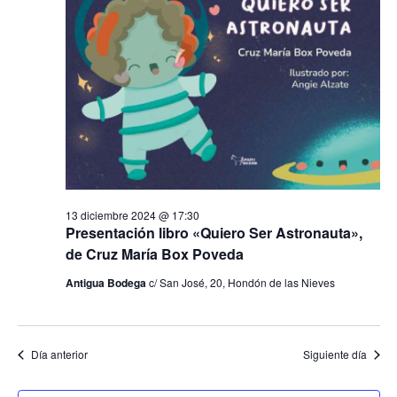
a
e
c
c
diciembre
i
g
i
o
ó
2024
n
a
n
a
d
l
c
a
e
f
v
i
e
i
c
ó
s
h
t
13 diciembre 2024 @ 17:30
a
n
Presentación libro «Quiero Ser Astronauta»,
a
.
de Cruz María Box Poveda
s
d
d
Antigua Bodega
c/ San José, 20, Hondón de las Nieves
e
e
E
b
v
Día anterior
Siguiente día
e
ú
n