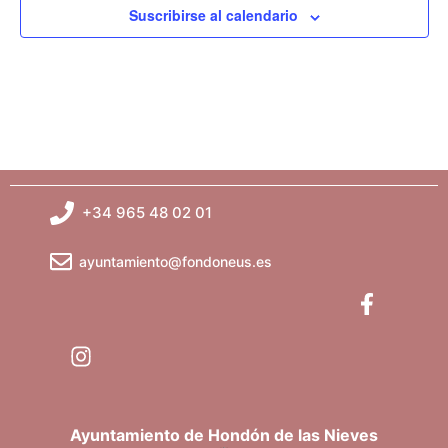
t
Suscribirse al calendario
s
o
q
u
e
d
+34 965 48 02 01
a
ayuntamiento@fondoneus.es
y
v
i
s
Ayuntamiento de Hondón de las Nieves