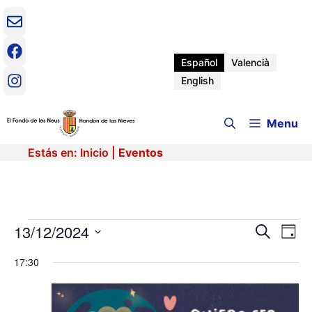
Saltar
al
contenido
Español
Valencià
English
Menu
Estás en:
Inicio
|
Eventos
Eventos
13/12/2024
N
N
B
D
u
a
S
í
a
s
en
v
17:30
e
a
c
e
l
v
a
e
g
13
r
c