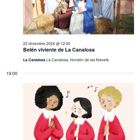
t
a
s
d
22 diciembre 2024 @ 12:00
Belén viviente de La Canalosa
e
La Canalosa
La Canalosa, Hondón de las Nievefs
E
19:00
v
e
n
t
o