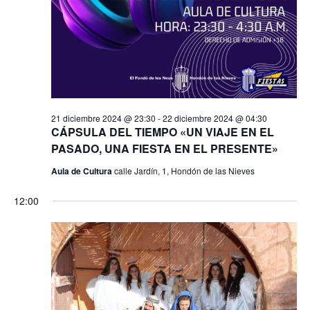
t
s
o
q
u
e
21 diciembre 2024 @ 23:30
-
22 diciembre 2024 @ 04:30
d
CÁPSULA DEL TIEMPO «UN VIAJE EN EL
PASADO, UNA FIESTA EN EL PRESENTE»
a
Aula de Cultura
calle Jardín, 1, Hondón de las Nieves
y
12:00
v
i
s