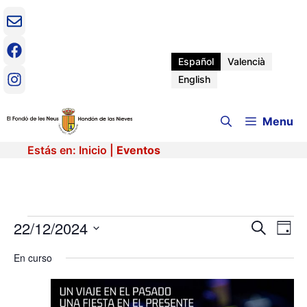
Saltar
al
contenido
Español
Valencià
English
Menu
Estás en:
Inicio
|
Eventos
Eventos
22/12/2024
N
N
B
D
u
a
S
í
a
s
en
v
En curso
e
a
c
e
l
v
a
e
g
22
r
c