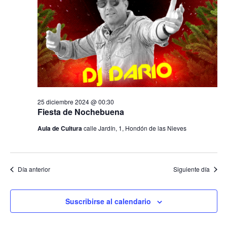
a
e
c
c
diciembre
i
g
i
o
ó
2024
n
a
n
a
d
l
c
a
e
f
v
i
e
i
25 diciembre 2024 @ 00:30
c
ó
s
Fiesta de Nochebuena
h
t
a
Aula de Cultura
calle Jardín, 1, Hondón de las Nieves
n
a
.
s
d
d
Día anterior
Siguiente día
e
e
E
b
v
Suscribirse al calendario
e
ú
n