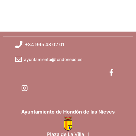
t
s
o
q
u
e
+34 965 48 02 01
d
ayuntamiento@fondoneus.es
a
y
v
i
Ayuntamiento de Hondón de las Nieves
s
Plaza de La Villa, 1