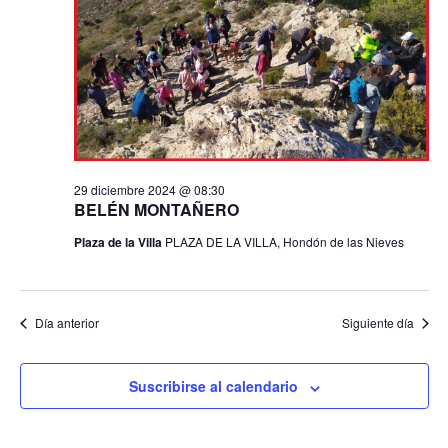
a
e
c
c
diciembre
i
g
i
o
ó
2024
n
a
n
a
d
l
c
a
e
f
v
i
e
i
29 diciembre 2024 @ 08:30
c
BELÉN MONTAÑERO
ó
s
h
t
Plaza de la Villa
PLAZA DE LA VILLA, Hondón de las Nieves
a
n
a
.
s
d
d
Día anterior
Siguiente día
e
e
E
b
v
Suscribirse al calendario
e
ú
n