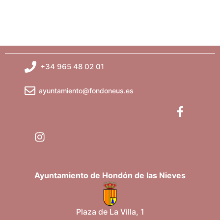
t
s
o
q
u
+34 965 48 02 01
e
ayuntamiento@fondoneus.es
d
a
y
v
i
Ayuntamiento de Hondón de las Nieves
s
Plaza de La Villa, 1