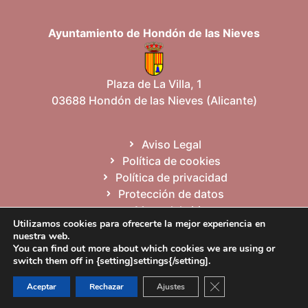
t
a
Ayuntamiento de Hondón de las Nieves
s
d
Plaza de La Villa, 1
03688 Hondón de las Nieves (Alicante)
e
E
Aviso Legal
Política de cookies
v
Política de privacidad
Protección de datos
e
Mapa del sitio
Utilizamos cookies para ofrecerte la mejor experiencia en
n
nuestra web.
You can find out more about which cookies we are using or
t
Español
Valencià
English
switch them off in {setting]settings{/setting].
o
Cerrar el banner de 
Aceptar
Rechazar
Ajustes