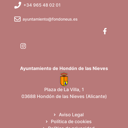
t
+34 965 48 02 01
s
v
o
q
e
ayuntamiento@fondoneus.es
u
n
e
t
d
o
a
s
Ayuntamiento de Hondón de las Nieves
y
v
Plaza de La Villa, 1
03688 Hondón de las Nieves (Alicante)
i
s
Aviso Legal
Política de cookies