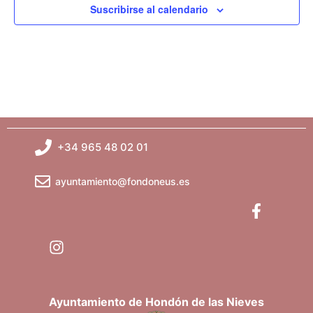
c
Suscribirse al calendario
i
o
n
a
l
a
f
e
c
+34 965 48 02 01
h
a
ayuntamiento@fondoneus.es
.
Ayuntamiento de Hondón de las Nieves