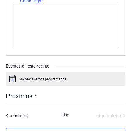
r
Cómo llegar
e
c
c
i
ó
n
Eventos en este recinto
No hay eventos programados.
A
v
i
Próximos
s
o
S
e
Eventos
Hoy
siguiente(s)
Eventos
l
anterior(es)
e
c