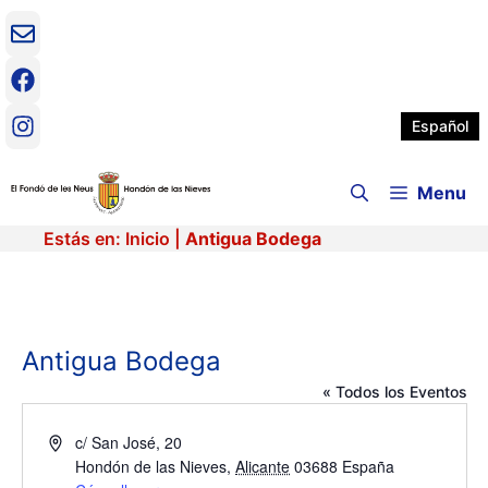
Saltar
al
contenido
Español
Menu
Estás en:
Inicio
|
Antigua Bodega
Antigua Bodega
« Todos los Eventos
D
c/ San José, 20
i
Hondón de las Nieves
,
Alicante
03688
España