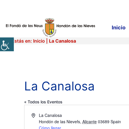
Saltar
al
contenido
Inicio
Estás en:
Inicio
|
La Canalosa
La Canalosa
« Todos los Eventos
D
La Canalosa
i
Hondón de las Nievefs
,
Alicante
03689
Spain
r
Cómo llegar