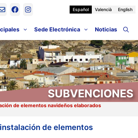
Español
Valencià
English
cipales
Sede Electrónica
Noticias
SUBVENCIONES
alación de elementos navideños elaborados
 instalación de elementos