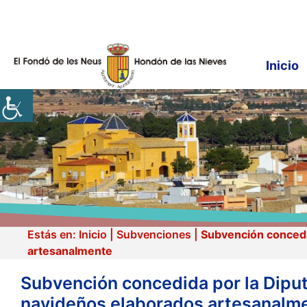
Saltar
al
contenido
Inicio
Estás en:
Inicio
|
Subvenciones
|
Subvención concedid
artesanalmente
Subvención concedida por la Diput
navideños elaborados artesanalm