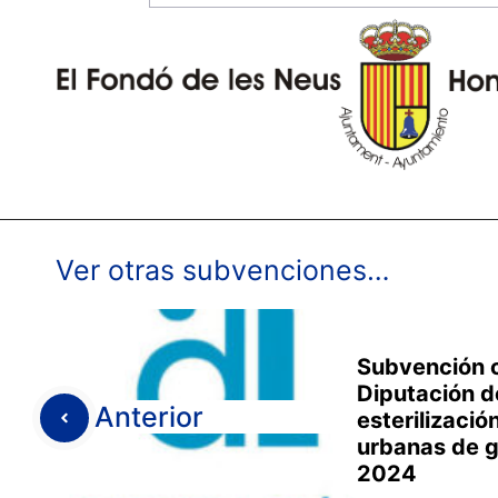
Ver otras subvenciones…
Subvención c
Diputación d
Anterior
esterilizació
urbanas de g
2024