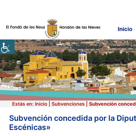
Saltar
al
contenido
Inicio
Estás en:
Inicio
|
Subvenciones
|
Subvención concedid
Subvención concedida por la Diputa
Escénicas»