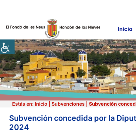
Saltar
al
contenido
Inicio
Estás en:
Inicio
|
Subvenciones
|
Subvención concedid
Subvención concedida por la Diput
2024