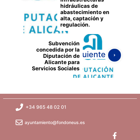
hidráulicas de
abastecimiento en
alta, captación y
regulación.
Subvención
concedida por la
Siguiente
Diputación de
Alicante para
Servicios Sociales
+34 965 48 02 01
ayuntamiento@fondoneus.es