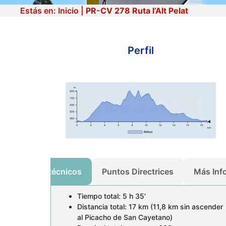
Estás en:
Inicio
|
PR-CV 278 Ruta l’Alt Pelat
Perfil
PR-CV 278 Ruta l’Alt
Pelat
Datos técnicos
Puntos Directrices
Más Inf
Tiempo total: 5 h 35′
Distancia total: 17 km (11,8 km sin ascender
al Picacho de San Cayetano)