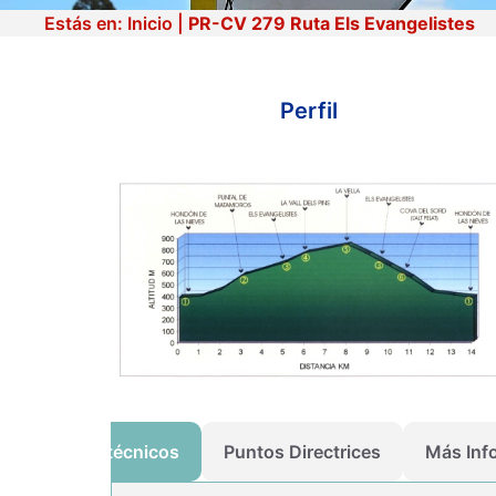
Estás en:
Inicio
|
PR-CV 279 Ruta Els Evangelistes
Perfil
PR-CV 279 Ruta Els
Evangelistes
Datos técnicos
Puntos Directrices
Más Inf