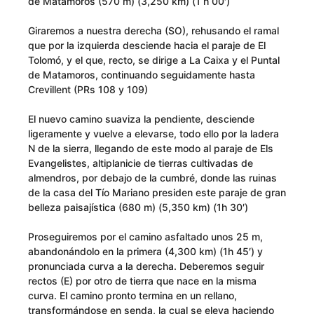
de Matamoros (570 m) (3,250 km) (1 h 00′)
Giraremos a nuestra derecha (SO), rehusando el ramal
que por la izquierda desciende hacia el paraje de El
Tolomó, y el que, recto, se dirige a La Caixa y el Puntal
de Matamoros, continuando seguidamente hasta
Crevillent (PRs 108 y 109)
El nuevo camino suaviza la pendiente, desciende
ligeramente y vuelve a elevarse, todo ello por la ladera
N de la sierra, llegando de este modo al paraje de Els
Evangelistes, altiplanicie de tierras cultivadas de
almendros, por debajo de la cumbré, donde las ruinas
de la casa del Tío Mariano presiden este paraje de gran
belleza paisajística (680 m) (5,350 km) (1h 30′)
Proseguiremos por el camino asfaltado unos 25 m,
abandonándolo en la primera (4,300 km) (1h 45′) y
pronunciada curva a la derecha. Deberemos seguir
rectos (E) por otro de tierra que nace en la misma
curva. El camino pronto termina en un rellano,
transformándose en senda, la cual se eleva haciendo