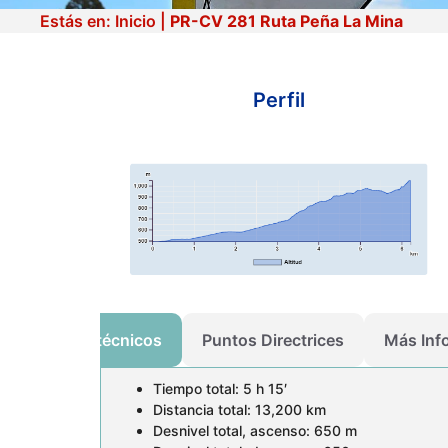
Estás en:
Inicio
|
PR-CV 281 Ruta Peña La Mina
Perfil
PR-CV 281 Ruta Peña La
Mina
Datos técnicos
Puntos Directrices
Más Inf
Tiempo total: 5 h 15′
Distancia total: 13,200 km
Desnivel total, ascenso: 650 m