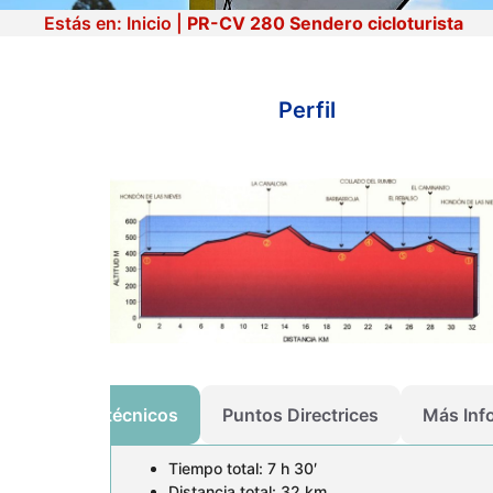
Estás en:
Inicio
|
PR-CV 280 Sendero cicloturista
Perfil
PR-CV 280 Sendero
cicloturista
Datos técnicos
Puntos Directrices
Más Inf
Tiempo total: 7 h 30′
Distancia total: 32 km