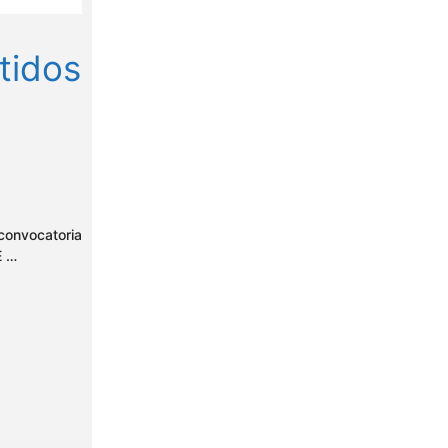
itidos
 convocatoria
E …