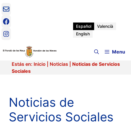
Saltar
al
contenido
Español
Valencià
English
Menu
Estás en:
Inicio
|
Noticias
|
Noticias de Servicios
Sociales
Noticias de
Servicios Sociales