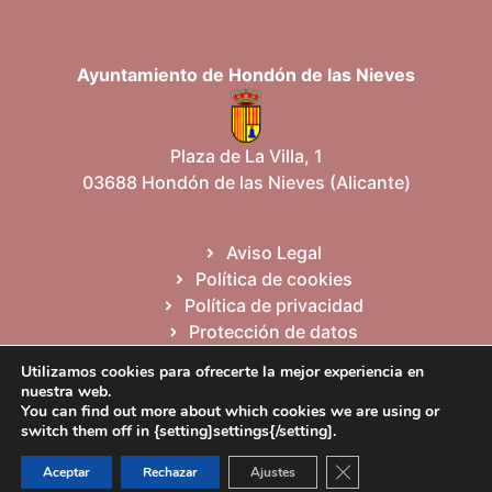
Ayuntamiento de Hondón de las Nieves
Plaza de La Villa, 1
03688 Hondón de las Nieves (Alicante)
Aviso Legal
Política de cookies
Política de privacidad
Protección de datos
Mapa del sitio
Utilizamos cookies para ofrecerte la mejor experiencia en
nuestra web.
You can find out more about which cookies we are using or
Español
Valencià
English
switch them off in {setting]settings{/setting].
Cerrar el banner de 
Aceptar
Rechazar
Ajustes